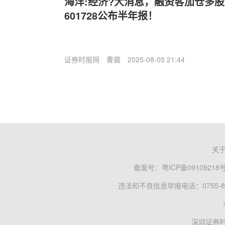
海洋:经济?大消息，融资客加仓多股
601728公布半年报！
证券时报网
曹晨
2025-08-05 21:44
关
备案号：
粤ICP备09109218
违法和不良信息举报电话：0755-83
深圳证券