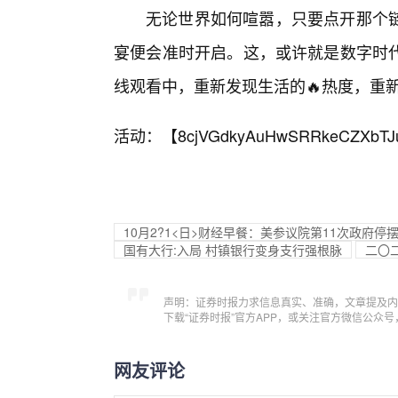
无论世界如何喧嚣，只要点开那个
宴便会准时开启。这，或许就是数字时代
线观看中，重新发现生活的🔥热度，重
活动：【
8cjVGdkyAuHwSRRkeCZXbTJ
10月2?1<日>财经早餐：美参议院第11次政府停
国有大行:入局 村镇银行变身支行强根脉
二〇
声明：证券时报力求信息真实、准确，文章提及内
下载“证券时报”官方APP，或关注官方微信公众
网友评论